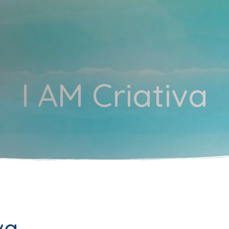
I AM Criativa
va